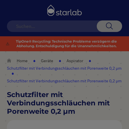
Navigation
umschalten
Suche
TipOne® Recycling: Technische Probleme verzögern die
⚠️
Abholung. Entschuldigung für die Unannehmlichkeiten.
Home
Geräte
Aspirator
Schutzfilter mit Verbindungsschläuchen mit Porenweite 0,2 µm
Schutzfilter mit Verbindungsschläuchen mit Porenweite 0,2 µm
Schutzfilter mit
Verbindungsschläuchen mit
Porenweite 0,2 µm