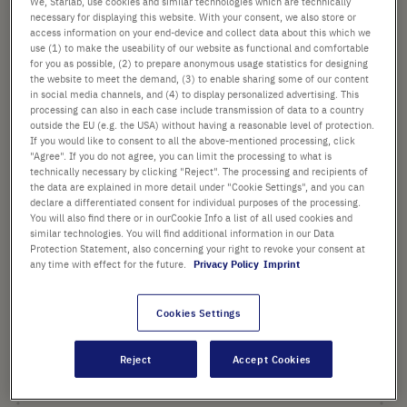
We, Starlab, use cookies and similar technologies which are technically
Art. Nr.
N2400-9007
necessary for displaying this website. With your consent, we also store or
access information on your end-device and collect data about this which we
use (1) to make the useability of our website as functional and comfortable
for you as possible, (2) to prepare anonymous usage statistics for designing
40,17 €
the website to meet the demand, (3) to enable sharing some of our content
in social media channels, and (4) to display personalized advertising. This
Preis ist der Listenpreis. [*zzgl. MwSt. und Versandkosten]
processing can also in each case include transmission of data to a country
outside the EU (e.g. the USA) without having a reasonable level of protection.
If you would like to consent to all the above-mentioned processing, click
Verfügbarkeit prüfen
zzgl.
Versand
"Agree". If you do not agree, you can limit the processing to what is
technically necessary by clicking "Reject". The processing and recipients of
the data are explained in more detail under "Cookie Settings", and you can
In
-
+
declare a differentiated consent for individual purposes of the processing.
den
You will also find there or in ourCookie Info a list of all used cookies and
Warenkorb
similar technologies. You will find additional information in our Data
1 Stück (1 Box × 1 Stück)
Protection Statement, also concerning your right to revoke your consent at
any time with effect for the future.
Privacy Policy
Imprint
Cookies Settings
Reject
Accept Cookies
PRODUKT HIGHLIGHTS