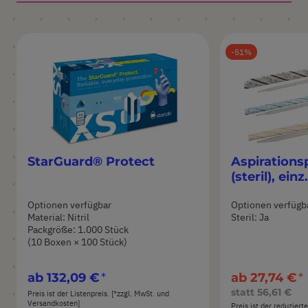
51
StarGuard® Protect
Aspirations
(steril), ein
Optionen verfügbar
Optionen verfügb
Material: Nitril
Steril: Ja
Packgröße: 1.000 Stück
(10 Boxen × 100 Stück)
ab
132,09 €
ab
27,74 €
statt
56,61 €
Preis ist der Listenpreis. [*zzgl. MwSt. und
Versandkosten]
Preis ist der reduziert