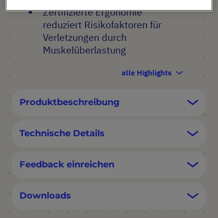
Zertifizierte Ergonomie
reduziert Risikofaktoren für
Verletzungen durch
Muskelüberlastung
alle Highlights
Produktbeschreibung
Technische Details
Feedback einreichen
Downloads