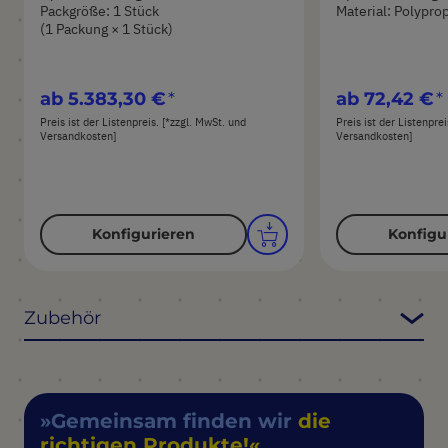
Packgröße: 1 Stück
Material: Polypro
(1 Packung × 1 Stück)
ab
5.383,30 €
ab
72,42 €
Preis ist der Listenpreis. [*zzgl. MwSt. und
Preis ist der Listenpre
Versandkosten]
Versandkosten]
Konfigurieren
Konfigu
Zubehör
Gemeinsam finden wir
die
richtigen Produkte!