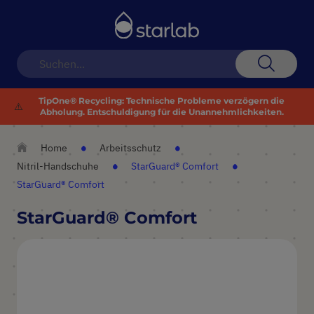
Navigation
umschalten
Suche
TipOne® Recycling: Technische Probleme verzögern die
⚠️
Abholung. Entschuldigung für die Unannehmlichkeiten.
Home
Arbeitsschutz
Nitril-Handschuhe
StarGuard® Comfort
StarGuard® Comfort
StarGuard® Comfort
Zum
Ende
der
Bildergalerie