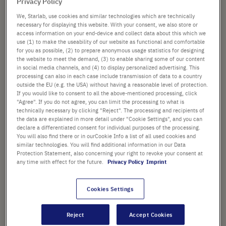
Privacy Policy
We, Starlab, use cookies and similar technologies which are technically
ab
228,48 €
necessary for displaying this website. With your consent, we also store or
access information on your end-device and collect data about this which we
Preis ist der Listenpreis. [*zzgl. MwSt. und Versandkosten]
use (1) to make the useability of our website as functional and comfortable
for you as possible, (2) to prepare anonymous usage statistics for designing
the website to meet the demand, (3) to enable sharing some of our content
In
-
+
in social media channels, and (4) to display personalized advertising. This
den
processing can also in each case include transmission of data to a country
Warenkorb
outside the EU (e.g. the USA) without having a reasonable level of protection.
If you would like to consent to all the above-mentioned processing, click
"Agree". If you do not agree, you can limit the processing to what is
technically necessary by clicking "Reject". The processing and recipients of
the data are explained in more detail under "Cookie Settings", and you can
declare a differentiated consent for individual purposes of the processing.
PRODUKT HIGHLIGHTS
You will also find there or in ourCookie Info a list of all used cookies and
Dünner Nitril-Handschuh, ideal
similar technologies. You will find additional information in our Data
Protection Statement, also concerning your right to revoke your consent at
für Arbeiten, die viel
any time with effect for the future.
Privacy Policy
Imprint
Fingerspitzengefühl erfordern
Cookies Settings
Außergewöhnlicher
Tragekomfort und sicherer
Reject
Accept Cookies
Schutz