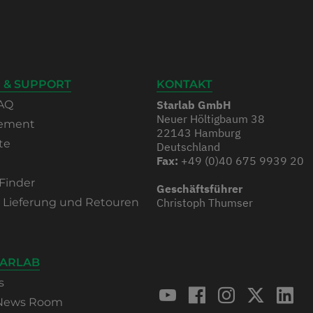
 & SUPPORT
KONTAKT
AQ
Starlab GmbH
Neuer Höltigbaum 38
rement
22143 Hamburg
te
Deutschland
Fax:
+49 (0)40 675 9939 20
Finder
Geschäftsführer
, Lieferung und Retouren
Christoph Thumser
TARLAB
s
 News Room