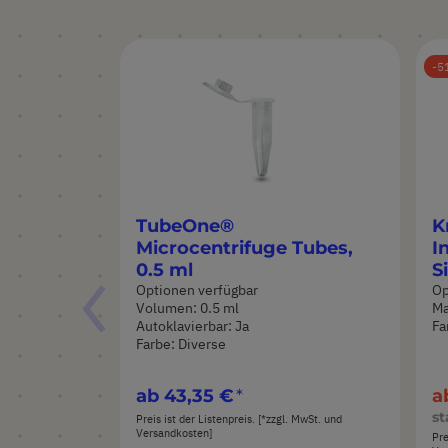
5
TubeOne®
K
Microcentrifuge Tubes,
I
0.5 ml
S
Optionen verfügbar
Op
Volumen: 0.5 ml
Ma
Autoklavierbar: Ja
Fa
Farbe: Diverse
ab
43,35 €
a
st
Preis ist der Listenpreis. [*zzgl. MwSt. und
Versandkosten]
Pre