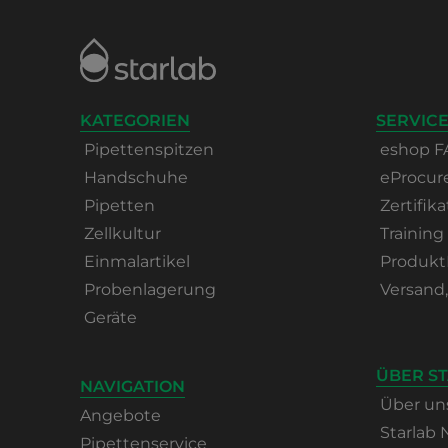
KATEGORIEN
SERVICE
Pipettenspitzen
eshop F
Handschuhe
eProcu
Pipetten
Zertifika
Zellkultur
Training
Einmalartikel
Produkt
Probenlagerung
Versand
Geräte
ÜBER S
NAVIGATION
Über un
Angebote
Starlab
Pipettenservice