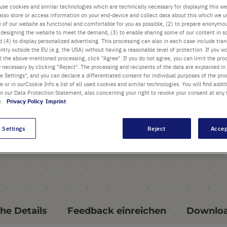
use cookies and similar technologies which are technically necessary for displaying this we
PRODUKT HIGHLIGHTS
also store or access information on your end-device and collect data about this which we 
ty of our website as functional and comfortable for you as possible, (2) to prepare anonymo
Thermoblock für Starlab
or designing the website to meet the demand, (3) to enable sharing some of our content in s
 (4) to display personalized advertising. This processing can also in each case include tra
Mixer HC
ntry outside the EU (e.g. the USA) without having a reasonable level of protection. If you wo
l the above-mentioned processing, click "Agree". If you do not agree, you can limit the pro
Die automatische
y necessary by clicking "Reject". The processing and recipients of the data are explained in
Thermoblockerkennung
 Settings", and you can declare a differentiated consent for individual purposes of the proc
re or in ourCookie Info a list of all used cookies and similar technologies. You will find addit
vereinfacht den
in our Data Protection Statement, also concerning your right to revoke your consent at any 
e.
Privacy Policy
Imprint
Blockwechsel
Für Gefäße mit Rundboden
 Settings
Reject
Accep
alle Highlights
he Details
Feedback einreichen
Downlo