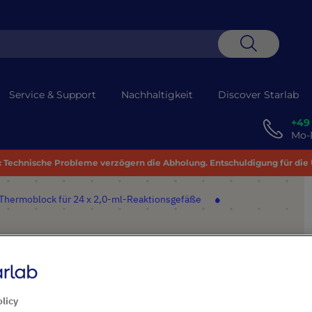
Suche
Service & Support
Nachhaltigkeit
Discover Starlab
+49
Mo-D
 Technische Probleme verzögern die Abholung. Entschuldigung für die
Thermoblock für 24 x 2,0-ml-Reaktionsgefäße
 2,0-ml-Reaktionsgefäße
olicy