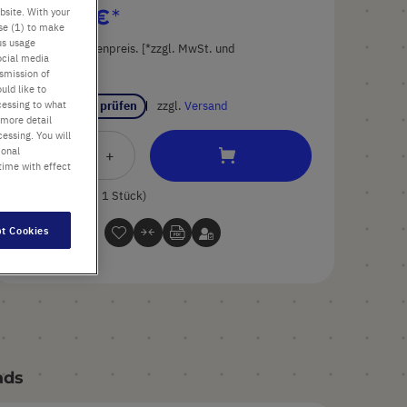
bsite. With your
660,50 €
use (1) to make
us usage
Preis ist der Listenpreis. [*zzgl. MwSt. und
ocial media
Versandkosten]
nsmission of
uld like to
cessing to what
Verfügbarkeit prüfen
zzgl.
Versand
 more detail
essing. You will
ional
In
-
+
time with effect
den
Warenkorb
1 Stück (1 Box × 1 Stück)
t Cookies
ads