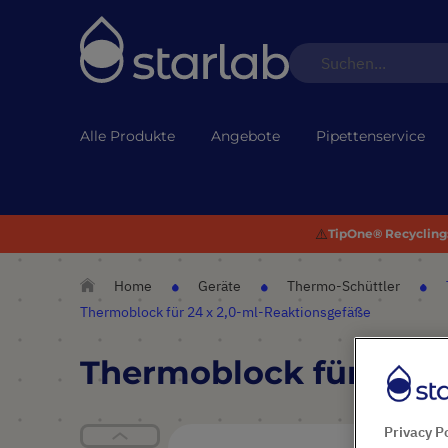
Alle Produkte
Angebote
Pipettenservice
⚠️
TipOne® Recycling:
Home
Geräte
Thermo-Schüttler
Thermoblock für 24 x 2,0-ml-Reaktionsgefäße
Thermoblock für 24 x
Privacy P
Zum