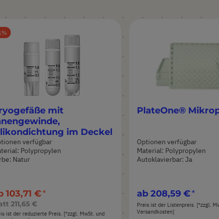
1
ryogefäße mit
PlateOne® Mikrop
nnengewinde,
ilikondichtung im Deckel
tionen verfügbar
Optionen verfügbar
terial: Polypropylen
Material: Polypropylen
rbe: Natur
Autoklavierbar: Ja
b
103,71 €
ab
208,59 €
att
211,65 €
Preis ist der Listenpreis. [*zzgl. 
Versandkosten]
is ist der reduzierte Preis. [*zzgl. MwSt. und