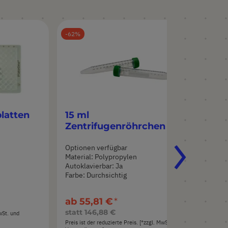
62
62
latten
15 ml
50
Zentrifugenröhrchen
Ze
Optionen verfügbar
Opt
Material: Polypropylen
Mat
Autoklavierbar: Ja
Aut
Farbe: Durchsichtig
Far
ab
55,81 €
ab
statt
146,88 €
sta
MwSt. und
Preis ist der reduzierte Preis. [*zzgl. MwSt. und
Preis