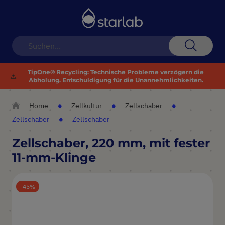
Navigation
umschalten
Suche
TipOne® Recycling: Technische Probleme verzögern die
⚠️
Abholung. Entschuldigung für die Unannehmlichkeiten.
Home
Zellkultur
Zellschaber
Zellschaber
Zellschaber
Zellschaber, 220 mm, mit fester
11-mm-Klinge
45
Zum
Ende
der
Bildergalerie