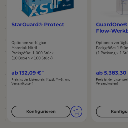
StarGuard® Protect
GuardOne®
Flow-Werk
Optionen verfügbar
Optionen verfügb
Material: Nitril
Packgröße: 1 Stü
Packgröße: 1.000 Stück
(1 Packung × 1 St
(10 Boxen × 100 Stück)
ab
132,09 €
ab
5.383,30
Preis ist der Listenpreis. [*zzgl. MwSt. und
Preis ist der Listenpre
Versandkosten]
Versandkosten]
Konfigurieren
Konfigu