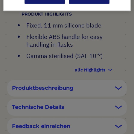
PRODUKT HIGHLIGHTS
Fixed, 11 mm silicone blade
Flexible ABS handle for easy
handling in flasks
-6
Gamma sterilised (SAL 10
)
alle Highlights
Produktbeschreibung
Technische Details
Feedback einreichen