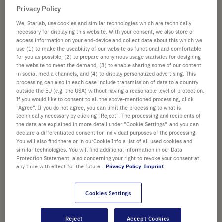
Privacy Policy
FÜR DIE VERWENDUNG MIT
We, Starlab, use cookies and similar technologies which are technically
necessary for displaying this website. With your consent, we also store or
access information on your end-device and collect data about this which we
use (1) to make the useability of our website as functional and comfortable
for you as possible, (2) to prepare anonymous usage statistics for designing
the website to meet the demand, (3) to enable sharing some of our content
141,93 €
in social media channels, and (4) to display personalized advertising. This
statt
258,06 €
processing can also in each case include transmission of data to a country
outside the EU (e.g. the USA) without having a reasonable level of protection.
Preis ist der reduzierte Preis. [*zzgl. MwSt. und
If you would like to consent to all the above-mentioned processing, click
Versandkosten]
"Agree". If you do not agree, you can limit the processing to what is
technically necessary by clicking "Reject". The processing and recipients of
Verfügbarkeit prüfen
zzgl.
Versand
the data are explained in more detail under "Cookie Settings", and you can
declare a differentiated consent for individual purposes of the processing.
You will also find there or in ourCookie Info a list of all used cookies and
In
similar technologies. You will find additional information in our Data
-
+
Protection Statement, also concerning your right to revoke your consent at
den
any time with effect for the future.
Privacy Policy
Imprint
Warenkorb
100 Stück (1 Packung × 100 Stück)
Cookies Settings
Reject
Accept Cookies