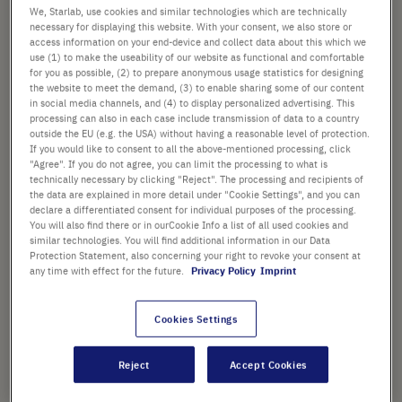
We, Starlab, use cookies and similar technologies which are technically
statt
118,83 €
necessary for displaying this website. With your consent, we also store or
Preis ist der reduzierte Preis. [*zzgl. MwSt. und
access information on your end-device and collect data about this which we
Versandkosten]
use (1) to make the useability of our website as functional and comfortable
for you as possible, (2) to prepare anonymous usage statistics for designing
In
the website to meet the demand, (3) to enable sharing some of our content
-
+
in social media channels, and (4) to display personalized advertising. This
den
processing can also in each case include transmission of data to a country
Warenkorb
outside the EU (e.g. the USA) without having a reasonable level of protection.
If you would like to consent to all the above-mentioned processing, click
"Agree". If you do not agree, you can limit the processing to what is
technically necessary by clicking "Reject". The processing and recipients of
the data are explained in more detail under "Cookie Settings", and you can
PRODUKT HIGHLIGHTS
declare a differentiated consent for individual purposes of the processing.
You will also find there or in ourCookie Info a list of all used cookies and
Einheitliche Nylonporengrößen
similar technologies. You will find additional information in our Data
Protection Statement, also concerning your right to revoke your consent at
von 40 µm, 70 µm und 100 µm
any time with effect for the future.
Privacy Policy
Imprint
(farbcodiert)
Cookies Settings
Die vorstehende Lippe am
Zellsieb ermöglicht keimfreies
Reject
Accept Cookies
Anfassen mit der Pinzette