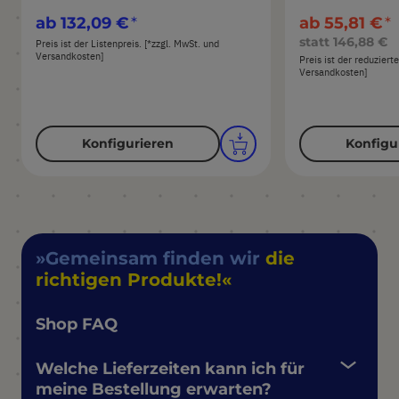
ab
132,09 €
ab
55,81 €
statt
146,88 €
Preis ist der Listenpreis. [*zzgl. MwSt. und
Versandkosten]
Preis ist der reduziert
Versandkosten]
Konfigurieren
Konfigu
Gemeinsam finden wir
die
richtigen Produkte!
Shop FAQ
Welche Lieferzeiten kann ich für
meine Bestellung erwarten?