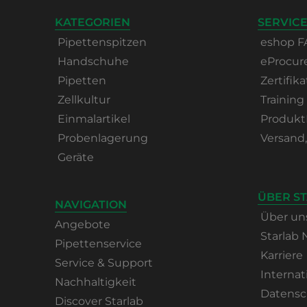
KATEGORIEN
SERVICE
Pipettenspitzen
eshop F
Handschuhe
eProcu
Pipetten
Zertifika
Zellkultur
Training
Einmalartikel
Produkt
Probenlagerung
Versand
Geräte
ÜBER S
NAVIGATION
Über un
Angebote
Starlab
Pipettenservice
Karriere
Service & Support
Internat
Nachhaltigkeit
Datensc
Discover Starlab