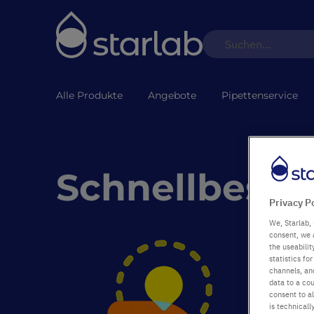
Alle Produkte
Angebote
Pipettenservice
Schnellbeste
Privacy P
We, Starlab, 
consent, we 
the useabili
statistics f
Einfach 
channels, and
data to a cou
consent to al
Bestellen
is technicall