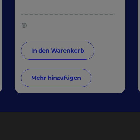
...........................................................................
⊗
In den Warenkorb
Mehr hinzufügen