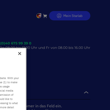
Mein Starlab
Direkt
zum
Inhalt
 (0)40 675 99 39 0
o 08.00 bis 17.00 Uhr und Fr von 08.00 bis 16.00 Uhr
bsite. With your
use (1) to make
us usage
ocial media
nsmission of
uld like to
cessing to what
rlab-Artikelnummer in das Feld ein.
 more detail