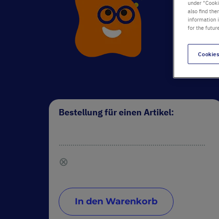
Klicken S
under "Cookie
also find the
information 
for the futur
Mehrere 
Cookies
Liste mi
Bestellung für einen Artikel:
...........................................................................
⊗
In den Warenkorb