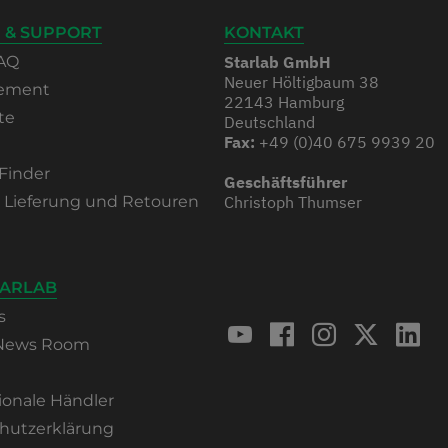
 & SUPPORT
KONTAKT
AQ
Starlab GmbH
Neuer Höltigbaum 38
rement
22143 Hamburg
te
Deutschland
Fax:
+49 (0)40 675 9939 20
Finder
Geschäftsführer
, Lieferung und Retouren
Christoph Thumser
TARLAB
s
 News Room
ionale Händler
hutzerklärung