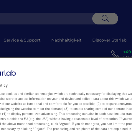
Suche
Service & Support
Nachhaltigkeit
Discover Starlab
+49
Mo-D
llung
olicy
use cookies and similar technologies which are technically necessary for displaying this we
also store or access information on your end-device and collect data about this which we 
ty of our website as functional and comfortable for you as possible, (2) to prepare anonymo
or designing the website to meet the demand, (3) to enable sharing some of our content in s
und schnell bestellen!
 (4) to display personalized advertising. This processing can also in each case include tra
ntry outside the EU (e.g. the USA) without having a reasonable level of protection. If you wo
l the above-mentioned processing, click "Agree". If you do not agree, you can limit the pro
 Sie hier einfach und schnell:
geben Sie die erforderliche Sta
y necessary by clicking "Reject". The processing and recipients of the data are explained in