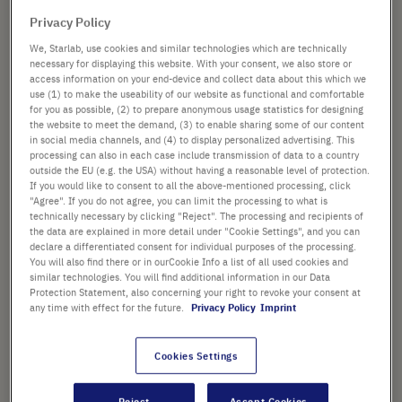
Bildergalerie
springen
Privacy Policy
STERIL
We, Starlab, use cookies and similar technologies which are technically
necessary for displaying this website. With your consent, we also store or
access information on your end-device and collect data about this which we
use (1) to make the useability of our website as functional and comfortable
PACKGRÖSSE
for you as possible, (2) to prepare anonymous usage statistics for designing
the website to meet the demand, (3) to enable sharing some of our content
in social media channels, and (4) to display personalized advertising. This
processing can also in each case include transmission of data to a country
outside the EU (e.g. the USA) without having a reasonable level of protection.
If you would like to consent to all the above-mentioned processing, click
ab
16,48 €
"Agree". If you do not agree, you can limit the processing to what is
technically necessary by clicking "Reject". The processing and recipients of
Preis ist der Listenpreis. [*zzgl. MwSt. und Versandkosten]
the data are explained in more detail under "Cookie Settings", and you can
declare a differentiated consent for individual purposes of the processing.
You will also find there or in ourCookie Info a list of all used cookies and
In
-
+
similar technologies. You will find additional information in our Data
den
Protection Statement, also concerning your right to revoke your consent at
Warenkorb
any time with effect for the future.
Privacy Policy
Imprint
Cookies Settings
PRODUKT HIGHLIGHTS
Reject
Accept Cookies