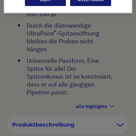
Graduierung
bei 10 µl, 50 µl
und 100 µl
Durch die dünnwandige
®
UltraPoint
-Spitzenöffnung
bleiben die Proben nicht
hängen
Universelle Passform. Eine
Spitze für alle! Der
Spitzenkonus ist so konstruiert,
dass er auf alle gängigen
Pipetten passt.
alle Highlights
Produktbeschreibung