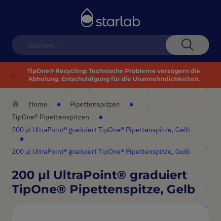
Navigation
umschalten
Suche
TipOne® Recycling: Technische Probleme verzögern die
⚠️
Abholung. Entschuldigung für die Unannehmlichkeiten.
Home
Pipettenspitzen
TipOne® Pipettenspitzen
200 µl UltraPoint® graduiert TipOne® Pipettenspitze, Gelb
200 µl UltraPoint® graduiert TipOne® Pipettenspitze, Gelb
200 µl UltraPoint® graduiert
TipOne® Pipettenspitze, Gelb
Zum