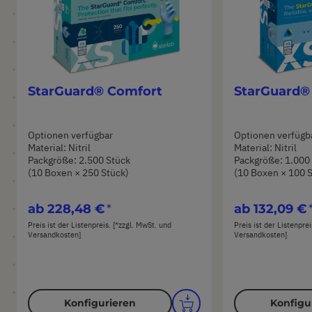
StarGuard® Comfort
StarGuard®
Optionen verfügbar
Optionen verfügb
Material: Nitril
Material: Nitril
Packgröße: 2.500 Stück
Packgröße: 1.000
(10 Boxen × 250 Stück)
(10 Boxen × 100 
ab
228,48 €
ab
132,09 €
Preis ist der Listenpreis. [*zzgl. MwSt. und
Preis ist der Listenpre
Versandkosten]
Versandkosten]
Konfigurieren
Konfigu