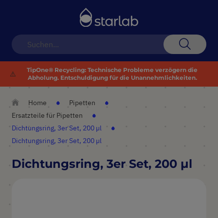
Navigation
umschalten
Suche
TipOne® Recycling: Technische Probleme verzögern die
⚠️
Abholung. Entschuldigung für die Unannehmlichkeiten.
Home
Pipetten
Ersatzteile für Pipetten
Dichtungsring, 3er Set, 200 µl
Dichtungsring, 3er Set, 200 µl
Dichtungsring, 3er Set, 200 µl
Zum
Ende
der