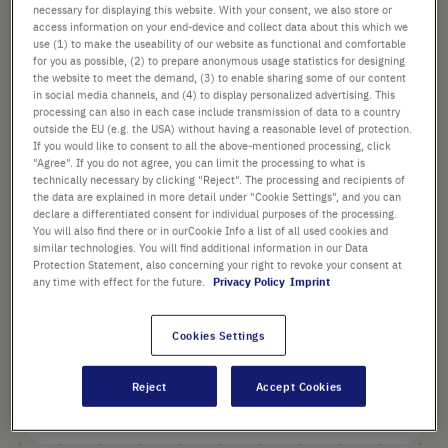
16,22 €
necessary for displaying this website. With your consent, we also store or
access information on your end-device and collect data about this which we
use (1) to make the useability of our website as functional and comfortable
Preis ist der Listenpreis. [*zzgl. MwSt. und Versandkosten]
for you as possible, (2) to prepare anonymous usage statistics for designing
the website to meet the demand, (3) to enable sharing some of our content
in social media channels, and (4) to display personalized advertising. This
Verfügbarkeit prüfen
zzgl.
Versand
processing can also in each case include transmission of data to a country
outside the EU (e.g. the USA) without having a reasonable level of protection.
If you would like to consent to all the above-mentioned processing, click
In
-
+
"Agree". If you do not agree, you can limit the processing to what is
den
technically necessary by clicking "Reject". The processing and recipients of
Warenkorb
3 (1 × 3)
the data are explained in more detail under "Cookie Settings", and you can
declare a differentiated consent for individual purposes of the processing.
You will also find there or in ourCookie Info a list of all used cookies and
similar technologies. You will find additional information in our Data
Protection Statement, also concerning your right to revoke your consent at
any time with effect for the future.
Privacy Policy
Imprint
Cookies Settings
PRODUKT HIGHLIGHTS
Reject
Accept Cookies
Produktbeschreibung