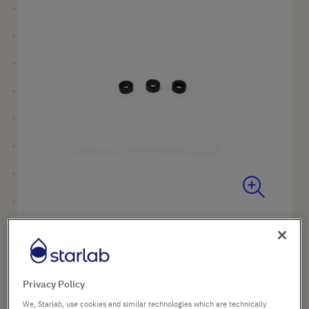
Bildergalerie
springen
Zum
Anfang
Produktname
Dichtungsring, 3er Set, 200 µl
der
Art. Nr.
P2311-2001
Bildergalerie
Privacy Policy
springen
We, Starlab, use cookies and similar technologies which are technically