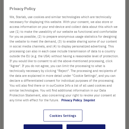
Bildergalerie
selbstdichtendem Deckel
springen
Privacy Policy
We, Starlab, use cookies and similar technologies which are technically
VOLUMEN
necessary for displaying this website. With your consent, we also store or
access information on your end-device and collect data about this which we
use (1) to make the useability of our website as functional and comfortable
for you as possible, (2) to prepare anonymous usage statistics for designing
GEFÄSSBODEN
the website to meet the demand, (3) to enable sharing some of our content
in social media channels, and (4) to display personalized advertising. This
processing can also in each case include transmission of data to a country
outside the EU (e.g. the USA) without having a reasonable level of protection.
If you would like to consent to all the above-mentioned processing, click
"Agree". If you do not agree, you can limit the processing to what is
ab
80,36 €
technically necessary by clicking "Reject". The processing and recipients of
the data are explained in more detail under "Cookie Settings", and you can
statt
206,04 €
declare a differentiated consent for individual purposes of the processing.
Preis ist der reduzierte Preis. [*zzgl. MwSt. und
You will also find there or in ourCookie Info a list of all used cookies and
Versandkosten]
similar technologies. You will find additional information in our Data
Protection Statement, also concerning your right to revoke your consent at
any time with effect for the future.
Privacy Policy
Imprint
In
-
+
den
Warenkorb
Cookies Settings