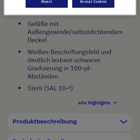
Reject
Accept Cookies
PRODUKT HIGHLIGHTS
Gefäße mit
Außengewinde/selbstdichtendem
Deckel
Weißes Beschriftungsfeld und
deutlich lesbare schwarze
Graduierung in 100-µl-
Abständen
Steril (SAL 10-⁶)
alle Highlights
Produktbeschreibung