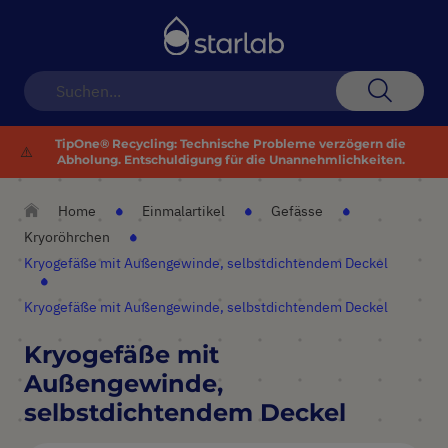
Navigation
umschalten
Suche
TipOne® Recycling: Technische Probleme verzögern die
⚠️
Abholung. Entschuldigung für die Unannehmlichkeiten.
Home
Einmalartikel
Gefässe
Kryoröhrchen
Kryogefäße mit Außengewinde, selbstdichtendem Deckel
Kryogefäße mit Außengewinde, selbstdichtendem Deckel
Kryogefäße mit
Außengewinde,
selbstdichtendem Deckel