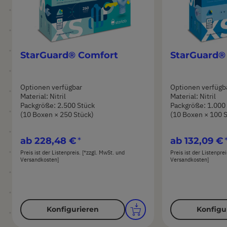
StarGuard® Comfort
StarGuard®
Optionen verfügbar
Optionen verfügb
Material: Nitril
Material: Nitril
Packgröße: 2.500 Stück
Packgröße: 1.000
(10 Boxen × 250 Stück)
(10 Boxen × 100 
ab
228,48 €
ab
132,09 €
Preis ist der Listenpreis. [*zzgl. MwSt. und
Preis ist der Listenpre
Versandkosten]
Versandkosten]
Konfigurieren
Konfigu