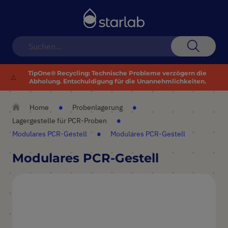
Navigation
umschalten
Suche
TipOne® Recycling: Technische Probleme verzögern die
⚠️
Abholung. Entschuldigung für die Unannehmlichkeiten.
Home
Probenlagerung
Lagergestelle für PCR-Proben
Modulares PCR-Gestell
Modulares PCR-Gestell
Modulares PCR-Gestell
Zum
Ende
der
Bildergalerie