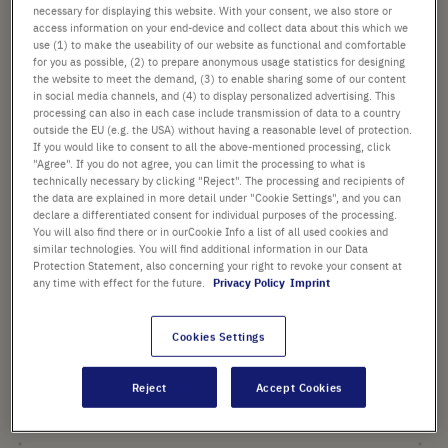
necessary for displaying this website. With your consent, we also store or
Preis ist der Listenpreis. [*zzgl. MwSt. und Versandkosten]
access information on your end-device and collect data about this which we
use (1) to make the useability of our website as functional and comfortable
for you as possible, (2) to prepare anonymous usage statistics for designing
Verfügbarkeit prüfen
zzgl.
Versand
the website to meet the demand, (3) to enable sharing some of our content
in social media channels, and (4) to display personalized advertising. This
processing can also in each case include transmission of data to a country
In
-
+
outside the EU (e.g. the USA) without having a reasonable level of protection.
den
If you would like to consent to all the above-mentioned processing, click
"Agree". If you do not agree, you can limit the processing to what is
Warenkorb
4 Stück (1 Packung × 4 Stück)
technically necessary by clicking "Reject". The processing and recipients of
the data are explained in more detail under "Cookie Settings", and you can
declare a differentiated consent for individual purposes of the processing.
You will also find there or in ourCookie Info a list of all used cookies and
similar technologies. You will find additional information in our Data
Protection Statement, also concerning your right to revoke your consent at
any time with effect for the future.
Privacy Policy
Imprint
PRODUKT HIGHLIGHTS
Cookies Settings
Abmessungen (BxTxH): 133 x
107 x 56 mm (Deckel für zwei
Reject
Accept Cookies
Elemente)