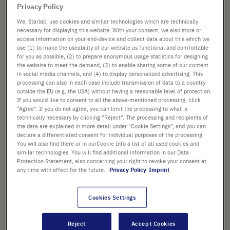
Privacy Policy
GEFÄSSBODEN
We, Starlab, use cookies and similar technologies which are technically
necessary for displaying this website. With your consent, we also store or
access information on your end-device and collect data about this which we
use (1) to make the useability of our website as functional and comfortable
GEFÄSSAUSFÜHRUNG
for you as possible, (2) to prepare anonymous usage statistics for designing
the website to meet the demand, (3) to enable sharing some of our content
in social media channels, and (4) to display personalized advertising. This
processing can also in each case include transmission of data to a country
outside the EU (e.g. the USA) without having a reasonable level of protection.
If you would like to consent to all the above-mentioned processing, click
ab
103,53 €
"Agree". If you do not agree, you can limit the processing to what is
technically necessary by clicking "Reject". The processing and recipients of
Preis ist der Listenpreis. [*zzgl. MwSt. und Versandkosten]
the data are explained in more detail under "Cookie Settings", and you can
declare a differentiated consent for individual purposes of the processing.
In
-
+
You will also find there or in ourCookie Info a list of all used cookies and
similar technologies. You will find additional information in our Data
den
Protection Statement, also concerning your right to revoke your consent at
Warenkorb
any time with effect for the future.
Privacy Policy
Imprint
Cookies Settings
PRODUKT HIGHLIGHTS
Reject
Accept Cookies