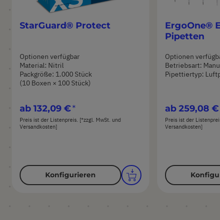
StarGuard® Protect
ErgoOne® E
Pipetten
Optionen verfügbar
Optionen verfügb
Material: Nitril
Betriebsart: Manu
Packgröße: 1.000 Stück
Pipettiertyp: Luft
(10 Boxen × 100 Stück)
ab
132,09 €
ab
259,08 €
Preis ist der Listenpreis. [*zzgl. MwSt. und
Preis ist der Listenpre
Versandkosten]
Versandkosten]
Konfigurieren
Konfigu