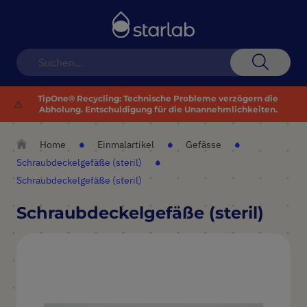
Navigation
umschalten
Suche
TipOne® Recycling: Technische Probleme verzögern die
⚠️
Abholung. Entschuldigung für die Unannehmlichkeiten.
Home
Einmalartikel
Gefässe
Schraubdeckelgefäße (steril)
Schraubdeckelgefäße (steril)
Schraubdeckelgefäße (steril)
Zum
Ende
der
Bildergalerie