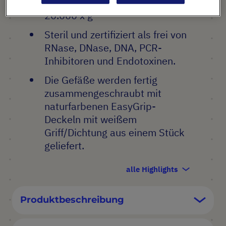
Routinemäßig getestet bis
20.000 x g
Steril und zertifiziert als frei von
RNase, DNase, DNA, PCR-
Inhibitoren und Endotoxinen.
Die Gefäße werden fertig
zusammengeschraubt mit
naturfarbenen EasyGrip-
Deckeln mit weißem
Griff/Dichtung aus einem Stück
geliefert.
alle Highlights
Produktbeschreibung