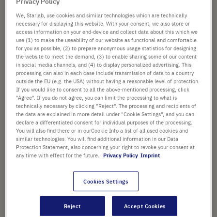
Privacy Policy
We, Starlab, use cookies and similar technologies which are technically
necessary for displaying this website. With your consent, we also store or
access information on your end-device and collect data about this which we
FARBE
use (1) to make the useability of our website as functional and comfortable
for you as possible, (2) to prepare anonymous usage statistics for designing
the website to meet the demand, (3) to enable sharing some of our content
in social media channels, and (4) to display personalized advertising. This
processing can also in each case include transmission of data to a country
PACKGRÖSSE
outside the EU (e.g. the USA) without having a reasonable level of protection.
If you would like to consent to all the above-mentioned processing, click
"Agree". If you do not agree, you can limit the processing to what is
technically necessary by clicking "Reject". The processing and recipients of
the data are explained in more detail under "Cookie Settings", and you can
ab
39,27 €
declare a differentiated consent for individual purposes of the processing.
You will also find there or in ourCookie Info a list of all used cookies and
Preis ist der Listenpreis. [*zzgl. MwSt. und Versandkosten]
similar technologies. You will find additional information in our Data
Protection Statement, also concerning your right to revoke your consent at
any time with effect for the future.
Privacy Policy
Imprint
In
-
+
den
Warenkorb
Cookies Settings
Reject
Accept Cookies