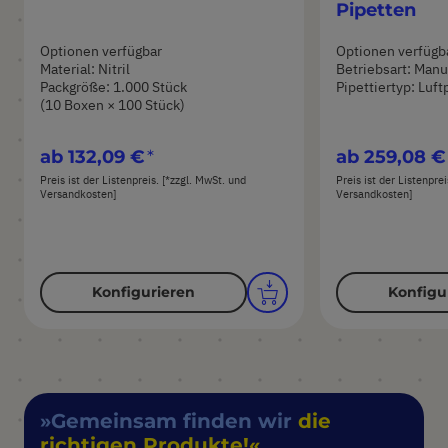
Pipetten
Optionen verfügbar
Optionen verfügb
Material: Nitril
Betriebsart: Manu
Packgröße: 1.000 Stück
Pipettiertyp: Luft
(10 Boxen × 100 Stück)
ab
132,09 €
ab
259,08 €
Preis ist der Listenpreis. [*zzgl. MwSt. und
Preis ist der Listenpre
Versandkosten]
Versandkosten]
Konfigurieren
Konfigu
Gemeinsam finden wir
die
richtigen Produkte!