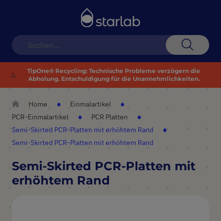
Navigation
umschalten
Suche
TipOne® Recycling: Technische Probleme verzögern die
⚠️
Abholung. Entschuldigung für die Unannehmlichkeiten.
Home
Einmalartikel
PCR-Einmalartikel
PCR Platten
Semi-Skirted PCR-Platten mit erhöhtem Rand
Semi-Skirted PCR-Platten mit erhöhtem Rand
Semi-Skirted PCR-Platten mit
erhöhtem Rand
Zum
Ende