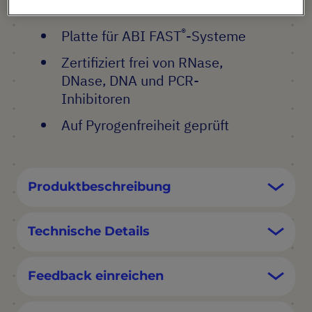
PRODUKT HIGHLIGHTS
®
Platte für ABI FAST
-Systeme
Zertifiziert frei von RNase,
DNase, DNA und PCR-
Inhibitoren
Auf Pyrogenfreiheit geprüft
Produktbeschreibung
Technische Details
Feedback einreichen