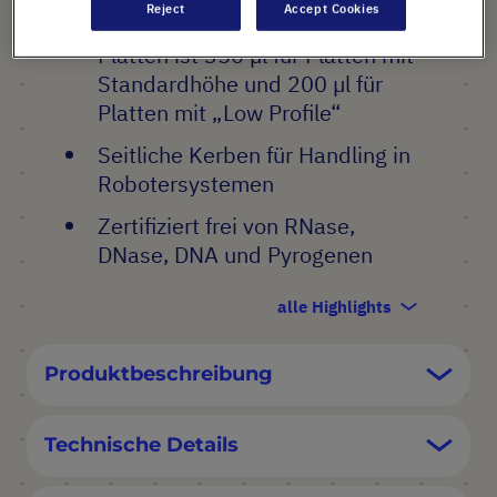
Reject
Accept Cookies
Kapazität für alle 96-Well-
Platten ist 350 µl für Platten mit
Standardhöhe und 200 µl für
Platten mit „Low Profile“
Seitliche Kerben für Handling in
Robotersystemen
Zertifiziert frei von RNase,
DNase, DNA und Pyrogenen
alle Highlights
Produktbeschreibung
Technische Details