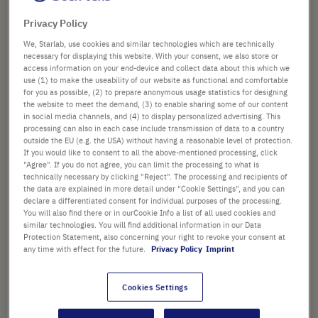
Bildergalerie
Art. Nr.
E1042-3840-C
springen
Privacy Policy
We, Starlab, use cookies and similar technologies which are technically
600,78 €
necessary for displaying this website. With your consent, we also store or
access information on your end-device and collect data about this which we
use (1) to make the useability of our website as functional and comfortable
Preis ist der Listenpreis. [*zzgl. MwSt. und Versandkosten]
for you as possible, (2) to prepare anonymous usage statistics for designing
the website to meet the demand, (3) to enable sharing some of our content
Verfügbarkeit prüfen
zzgl.
Versand
in social media channels, and (4) to display personalized advertising. This
processing can also in each case include transmission of data to a country
outside the EU (e.g. the USA) without having a reasonable level of protection.
In
If you would like to consent to all the above-mentioned processing, click
-
+
"Agree". If you do not agree, you can limit the processing to what is
den
technically necessary by clicking "Reject". The processing and recipients of
Warenkorb
100 Platten (10 Packungen × 10 Platten)
the data are explained in more detail under "Cookie Settings", and you can
declare a differentiated consent for individual purposes of the processing.
You will also find there or in ourCookie Info a list of all used cookies and
similar technologies. You will find additional information in our Data
Protection Statement, also concerning your right to revoke your consent at
any time with effect for the future.
Privacy Policy
Imprint
Cookies Settings
PRODUKT HIGHLIGHTS
Die ungefähre maximale