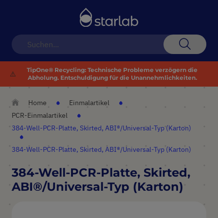
Navigation
umschalten
Suche
TipOne® Recycling: Technische Probleme verzögern die
⚠️
Abholung. Entschuldigung für die Unannehmlichkeiten.
Home
Einmalartikel
PCR-Einmalartikel
384-Well-PCR-Platte, Skirted, ABI®/Universal-Typ (Karton)
384-Well-PCR-Platte, Skirted, ABI®/Universal-Typ (Karton)
384-Well-PCR-Platte, Skirted,
ABI®/Universal-Typ (Karton)
Zum