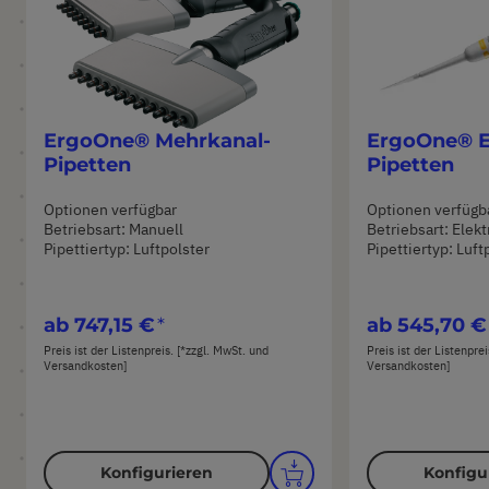
ErgoOne® Mehrkanal-
ErgoOne® E
Pipetten
Pipetten
Optionen verfügbar
Optionen verfügb
Betriebsart: Manuell
Betriebsart: Elek
Pipettiertyp: Luftpolster
Pipettiertyp: Luft
ab
747,15 €
ab
545,70 €
Preis ist der Listenpreis. [*zzgl. MwSt. und
Preis ist der Listenpre
Versandkosten]
Versandkosten]
Konfigurieren
Konfigu