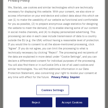
Privacy Policy
We, Starlab, use cookies and similar technologies which are technically
29,36 €
necessary for displaying this website. With your consent, we also store or
access information on your end-device and collect data about this which we
Preis ist der Listenpreis. [*zzgl. MwSt. und Versandkosten]
use (1) to make the useability of our website as functional and comfortable
for you as possible, (2) to prepare anonymous usage statistics for designing
the website to meet the demand, (3) to enable sharing some of our content
Verfügbarkeit prüfen
zzgl.
Versand
in social media channels, and (4) to display personalized advertising. This
processing can also in each case include transmission of data to a country
outside the EU (e.g. the USA) without having a reasonable level of protection.
In
-
+
If you would like to consent to all the above-mentioned processing, click
den
"Agree". If you do not agree, you can limit the processing to what is
Warenkorb
technically necessary by clicking "Reject". The processing and recipients of
1 Stück (1 Packung × 1 Stück)
the data are explained in more detail under "Cookie Settings", and you can
declare a differentiated consent for individual purposes of the processing.
You will also find there or in ourCookie Info a list of all used cookies and
similar technologies. You will find additional information in our Data
Protection Statement, also concerning your right to revoke your consent at
any time with effect for the future.
Privacy Policy
Imprint
PRODUKT HIGHLIGHTS
Cookies Settings
Adapter zur Verwendung mit
STARLAB Vortex Mixer (S8010-
Reject
Accept Cookies