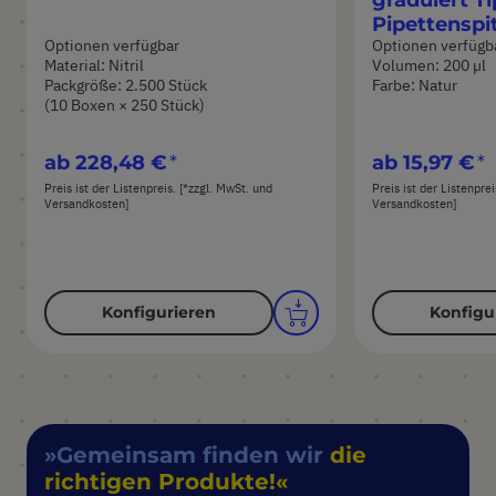
Pipettenspi
Optionen verfügbar
Optionen verfügb
Material: Nitril
Volumen: 200 µl
Packgröße: 2.500 Stück
Farbe: Natur
(10 Boxen × 250 Stück)
ab
228,48 €
ab
15,97 €
Preis ist der Listenpreis. [*zzgl. MwSt. und
Preis ist der Listenpre
Versandkosten]
Versandkosten]
Konfigurieren
Konfigu
Gemeinsam finden wir
die
richtigen Produkte!