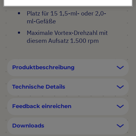
0000)
Platz für 15 1,5-ml- oder 2,0-
ml-Gefäße
Maximale Vortex-Drehzahl mit
diesem Aufsatz 1.500 rpm
Produktbeschreibung
Technische Details
Feedback einreichen
Downloads