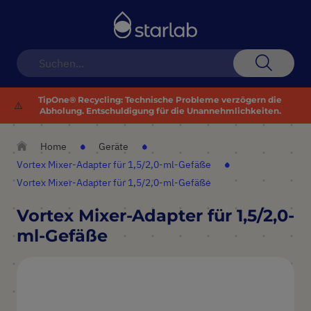
Navigation
umschalten
Suche
TipOne® Recycling: Technische Probleme verzögern die
⚠️
Abholung. Entschuldigung für die Unannehmlichkeiten.
Home
Geräte
Vortex Mixer-Adapter für 1,5/2,0-ml-Gefäße
Vortex Mixer-Adapter für 1,5/2,0-ml-Gefäße
Vortex Mixer-Adapter für 1,5/2,0-
ml-Gefäße
Zum
Ende
der