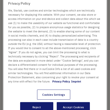
Privacy Policy
Verfügbarkeit prüfen
zzgl.
Versand
We, Starlab, use cookies and similar technologies which are technically
necessary for displaying this website. With your consent, we also store or
access information on your end-device and collect data about this which we
In
-
+
use (1) to make the useability of our website as functional and comfortable
for you as possible, (2) to prepare anonymous usage statistics for designing
den
the website to meet the demand, (3) to enable sharing some of our content
Warenkorb
100 Stück (1 Box × 100 Stück)
in social media channels, and (4) to display personalized advertising. This
processing can also in each case include transmission of data to a country
outside the EU (e.g. the USA) without having a reasonable level of protection.
If you would like to consent to all the above-mentioned processing, click
"Agree". If you do not agree, you can limit the processing to what is
technically necessary by clicking "Reject". The processing and recipients of
the data are explained in more detail under "Cookie Settings", and you can
declare a differentiated consent for individual purposes of the processing.
You will also find there or in ourCookie Info a list of all used cookies and
PRODUKT HIGHLIGHTS
similar technologies. You will find additional information in our Data
Geeignet für Standard-PCR
Protection Statement, also concerning your right to revoke your consent at
any time with effect for the future.
Privacy Policy
Imprint
Einseitig beschichtete
Verschließfolie Aluminium, der
Cookies Settings
auf einer Seite mit
druckempfindlichem Klebstoff
Reject
Accept Cookies