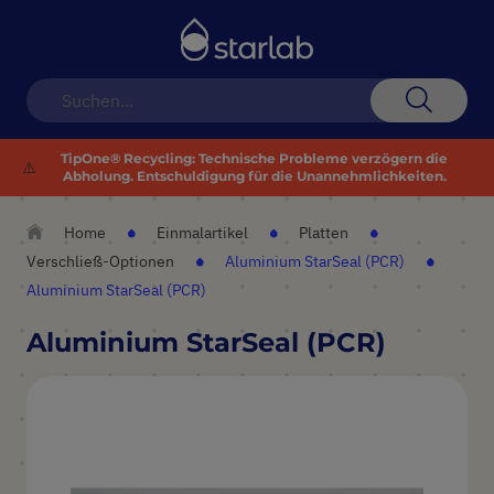
Navigation
umschalten
Suche
TipOne® Recycling: Technische Probleme verzögern die
⚠️
Abholung. Entschuldigung für die Unannehmlichkeiten.
Home
Einmalartikel
Platten
Verschließ-Optionen
Aluminium StarSeal (PCR)
Aluminium StarSeal (PCR)
Aluminium StarSeal (PCR)
Zum
Ende
der
Bildergalerie