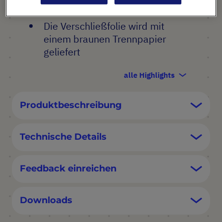
aus Acrylat beschichtet ist
Die Verschließfolie wird mit
einem braunen Trennpapier
geliefert
alle Highlights
Produktbeschreibung
Technische Details
Feedback einreichen
Downloads