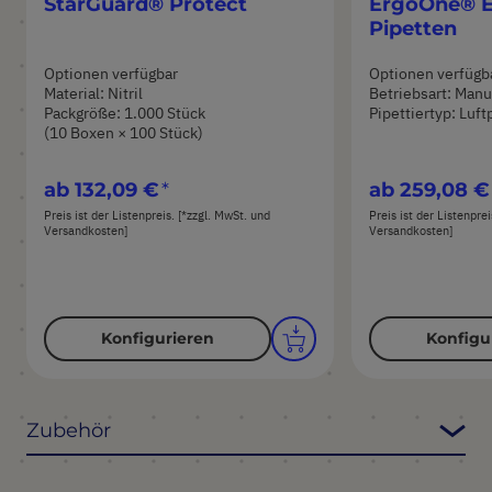
StarGuard® Protect
ErgoOne® E
Pipetten
Optionen verfügbar
Optionen verfügb
Material: Nitril
Betriebsart: Manu
Packgröße: 1.000 Stück
Pipettiertyp: Luft
(10 Boxen × 100 Stück)
ab
132,09 €
ab
259,08 €
Preis ist der Listenpreis. [*zzgl. MwSt. und
Preis ist der Listenpre
Versandkosten]
Versandkosten]
Konfigurieren
Konfigu
Zubehör