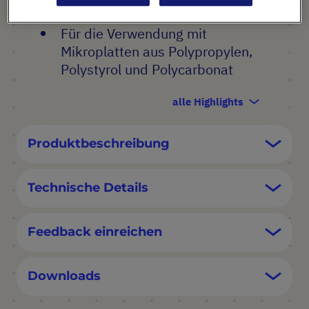
inkubation
Für die Verwendung mit
Mikroplatten aus Polypropylen,
Polystyrol und Polycarbonat
alle Highlights
Produktbeschreibung
Technische Details
Feedback einreichen
Downloads