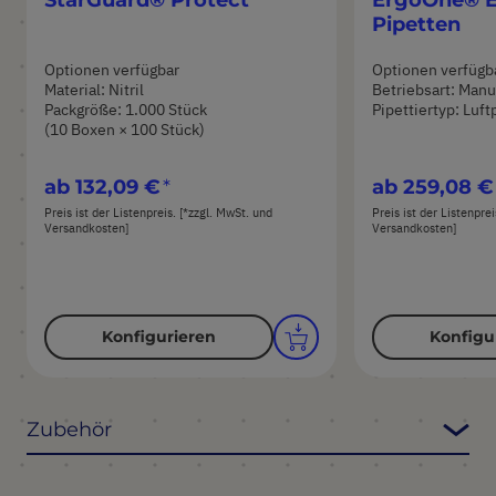
Pipetten
Optionen verfügbar
Optionen verfügb
Material: Nitril
Betriebsart: Manu
Packgröße: 1.000 Stück
Pipettiertyp: Luft
(10 Boxen × 100 Stück)
ab
132,09 €
ab
259,08 €
Preis ist der Listenpreis. [*zzgl. MwSt. und
Preis ist der Listenpre
Versandkosten]
Versandkosten]
Konfigurieren
Konfigu
Zubehör