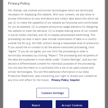
68,85 €
Privacy Policy
Preis ist der Listenpreis. [*zzgl. MwSt. und Versandkosten]
We, Starlab, use cookies and similar technologies which are technically
necessary for displaying this website. With your consent, we also store or
access information on your end-device and collect data about this which we
Verfügbarkeit prüfen
zzgl.
Versand
use (1) to make the useability of our website as functional and comfortable
for you as possible, (2) to prepare anonymous usage statistics for designing
the website to meet the demand, (3) to enable sharing some of our content
In
-
+
in social media channels, and (4) to display personalized advertising. This
den
processing can also in each case include transmission of data to a country
outside the EU (e.g. the USA) without having a reasonable level of protection.
Warenkorb
100 Stück (1 Box × 100 Stück)
If you would like to consent to all the above-mentioned processing, click
"Agree". If you do not agree, you can limit the processing to what is
technically necessary by clicking "Reject". The processing and recipients of
the data are explained in more detail under "Cookie Settings", and you can
declare a differentiated consent for individual purposes of the processing.
You will also find there or in ourCookie Info a list of all used cookies and
similar technologies. You will find additional information in our Data
Protection Statement, also concerning your right to revoke your consent at
PRODUKT HIGHLIGHTS
any time with effect for the future.
Privacy Policy
Imprint
Geeignet für Standard-PCR
Cookies Settings
Geeignet für die
Kurzzeitlagerung und -
Reject
Accept Cookies