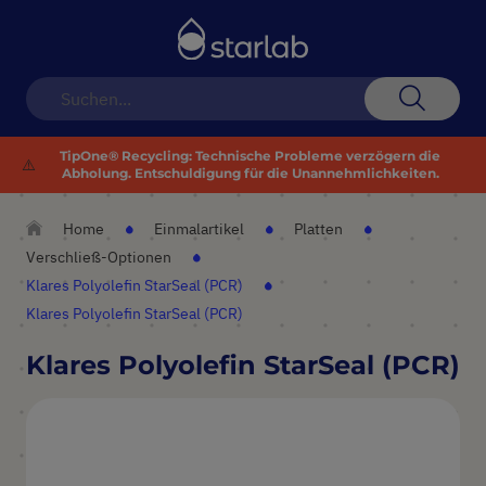
Navigation
umschalten
Suche
TipOne® Recycling: Technische Probleme verzögern die
⚠️
Abholung. Entschuldigung für die Unannehmlichkeiten.
Home
Einmalartikel
Platten
Verschließ-Optionen
Klares Polyolefin StarSeal (PCR)
Klares Polyolefin StarSeal (PCR)
Klares Polyolefin StarSeal (PCR)
Zum
Ende
der