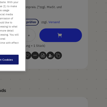
bsite. With your
use (1) to make
Preis ist der Listenpreis. [*zzgl. MwSt. und
us usage
Versandkosten]
ocial media
nsmission of
Verfügbarkeit prüfen
zzgl.
Versand
uld like to
cessing to what
 more detail
In
-
+
essing. You will
ional
den
time with effect
Warenkorb
1 Stück (1 Packung × 1 Stück)
t Cookies
ads