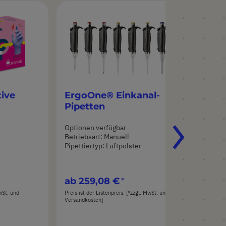
14
tive
ErgoOne® Einkanal-
Er
Pipetten
Ke
Optionen verfügbar
Opt
Betriebsart: Manuell
Bet
Pipettiertyp: Luftpolster
ab
259,08 €
ab
sta
MwSt. und
Preis ist der Listenpreis. [*zzgl. MwSt. und
Versandkosten]
Preis
Vers