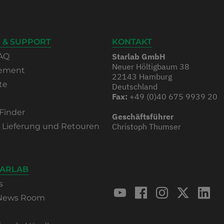
 & SUPPORT
KONTAKT
AQ
Starlab GmbH
Neuer Höltigbaum 38
rement
22143 Hamburg
te
Deutschland
Fax:
+49 (0)40 675 9939 20
Finder
Geschäftsführer
, Lieferung und Retouren
Christoph Thumser
TARLAB
s
 News Room