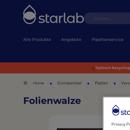
Alle Produkte
Angebote
Pipettenservice
⚠️
TipOne® Recycling:
Home
Einmalartikel
Platten
Vers
Folienwalze
Zum
Ende
Privacy P
der