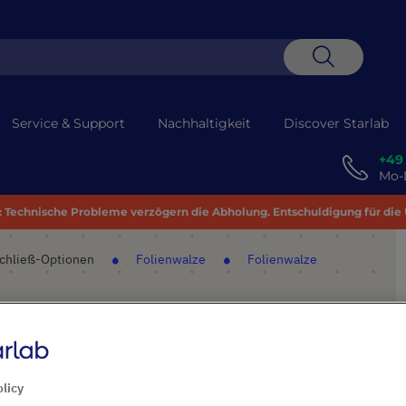
Suche
Service & Support
Nachhaltigkeit
Discover Starlab
+49
Mo-D
 Technische Probleme verzögern die Abholung. Entschuldigung für die
chließ-Optionen
Folienwalze
Folienwalze
olicy
PRODUKT HIGHLIGHTS