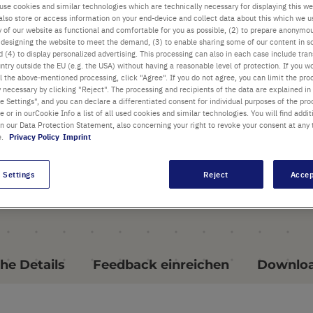
use cookies and similar technologies which are technically necessary for displaying this we
also store or access information on your end-device and collect data about this which we 
Weiche Gummiwalze zum
ty of our website as functional and comfortable for you as possible, (2) to prepare anonymo
Verschließen
or designing the website to meet the demand, (3) to enable sharing some of our content in s
 (4) to display personalized advertising. This processing can also in each case include tra
selbstklebender Folien
ntry outside the EU (e.g. the USA) without having a reasonable level of protection. If you wo
l the above-mentioned processing, click "Agree". If you do not agree, you can limit the pro
y necessary by clicking "Reject". The processing and recipients of the data are explained in
 Settings", and you can declare a differentiated consent for individual purposes of the proc
re or in ourCookie Info a list of all used cookies and similar technologies. You will find addit
in our Data Protection Statement, also concerning your right to revoke your consent at any 
e.
Privacy Policy
Imprint
 Settings
Reject
Accep
he Details
Feedback einreichen
Downlo