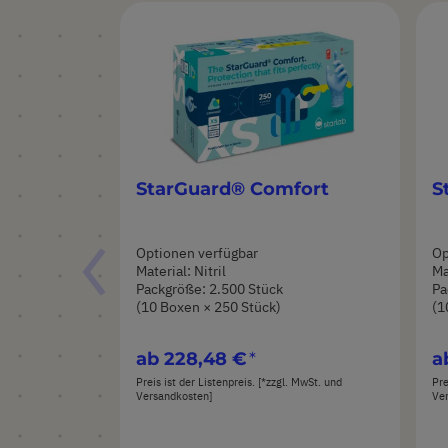
StarGuard® Comfort
S
Optionen verfügbar
Op
Material: Nitril
Ma
Packgröße: 2.500 Stück
Pa
(10 Boxen × 250 Stück)
(1
ab
228,48 €
a
Preis ist der Listenpreis. [*zzgl. MwSt. und
Pre
Versandkosten]
Ve