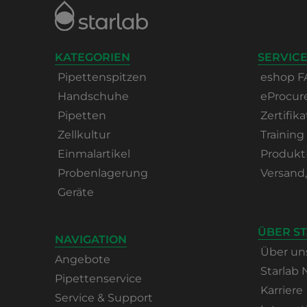
KATEGORIEN
SERVICE
Pipettenspitzen
eshop F
Handschuhe
eProcu
Pipetten
Zertifika
Zellkultur
Training
Einmalartikel
Produkt
Probenlagerung
Versand
Geräte
ÜBER S
NAVIGATION
Über un
Angebote
Starlab
Pipettenservice
Karriere
Service & Support