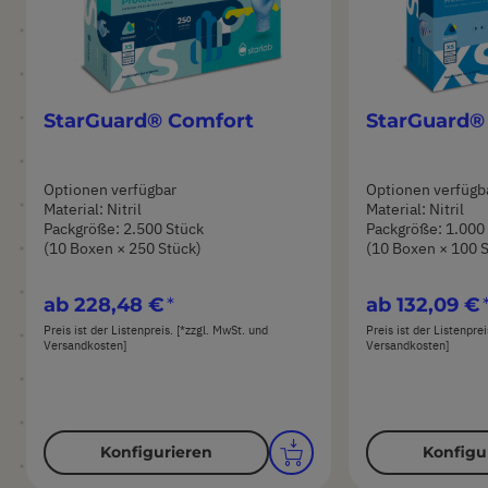
StarGuard® Comfort
StarGuard®
Optionen verfügbar
Optionen verfügb
Material: Nitril
Material: Nitril
Packgröße: 2.500 Stück
Packgröße: 1.000
(10 Boxen × 250 Stück)
(10 Boxen × 100 
ab
228,48 €
ab
132,09 €
Preis ist der Listenpreis. [*zzgl. MwSt. und
Preis ist der Listenpre
Versandkosten]
Versandkosten]
Konfigurieren
Konfigu