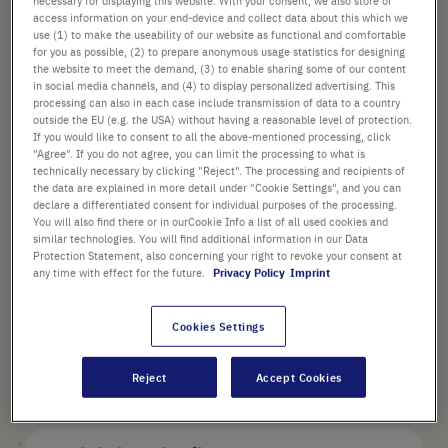
statt
303,45 €
access information on your end-device and collect data about this which we
use (1) to make the useability of our website as functional and comfortable
Preis ist der reduzierte Preis. [*zzgl. MwSt. und
for you as possible, (2) to prepare anonymous usage statistics for designing
Versandkosten]
the website to meet the demand, (3) to enable sharing some of our content
in social media channels, and (4) to display personalized advertising. This
In
-
+
processing can also in each case include transmission of data to a country
outside the EU (e.g. the USA) without having a reasonable level of protection.
den
If you would like to consent to all the above-mentioned processing, click
Warenkorb
"Agree". If you do not agree, you can limit the processing to what is
technically necessary by clicking "Reject". The processing and recipients of
the data are explained in more detail under "Cookie Settings", and you can
declare a differentiated consent for individual purposes of the processing.
You will also find there or in ourCookie Info a list of all used cookies and
PRODUKT HIGHLIGHTS
similar technologies. You will find additional information in our Data
Protection Statement, also concerning your right to revoke your consent at
14 ml Kapazität
any time with effect for the future.
Privacy Policy
Imprint
Weißes Beschriftungsfeld
Cookies Settings
Graduierungsschritte: 0,25 ml
Reject
Accept Cookies
alle Highlights