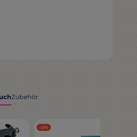
auch
Zubehör
14