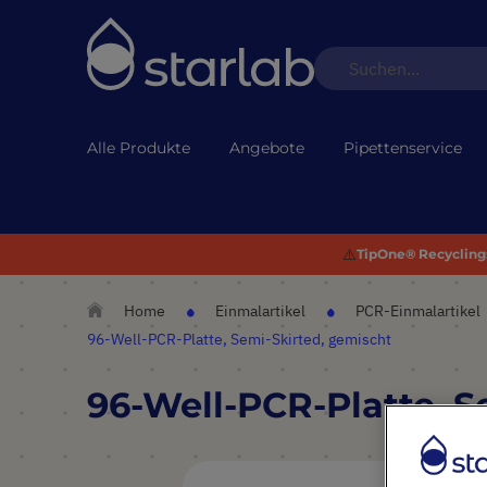
Alle Produkte
Angebote
Pipettenservice
⚠️
TipOne® Recycling:
Home
Einmalartikel
PCR-Einmalartikel
96-Well-PCR-Platte, Semi-Skirted, gemischt
96-Well-PCR-Platte, S
Zum