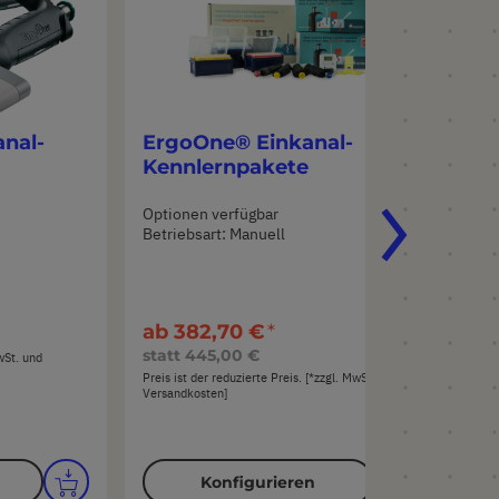
nal-
ErgoOne® Einkanal-
Er
Kennlernpakete
Pi
Optionen verfügbar
Opt
Betriebsart: Manuell
Bet
Pip
ab
382,70 €
ab
statt
445,00 €
MwSt. und
Preis
Vers
Preis ist der reduzierte Preis. [*zzgl. MwSt. und
Versandkosten]
Konfigurieren