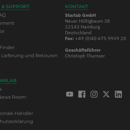
 & SUPPORT
KONTAKT
AQ
Starlab GmbH
Neuer Höltigbaum 38
rement
22143 Hamburg
te
Deutschland
Fax:
+49 (0)40 675 9939 20
Finder
Geschäftsführer
, Lieferung und Retouren
Christoph Thumser
TARLAB
s
 News Room
ionale Händler
hutzerklärung