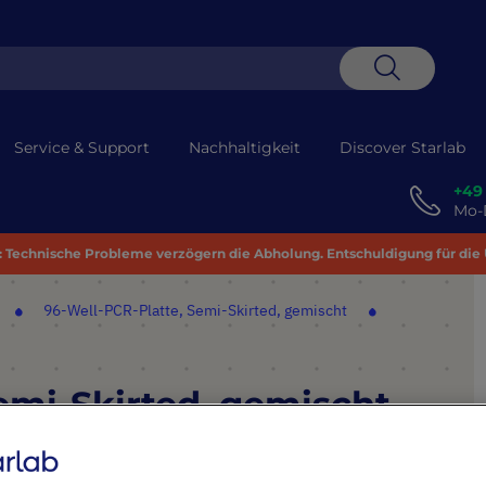
Suche
Service & Support
Nachhaltigkeit
Discover Starlab
+49
Mo-D
 Technische Probleme verzögern die Abholung. Entschuldigung für die
96-Well-PCR-Platte, Semi-Skirted, gemischt
emi-Skirted, gemischt