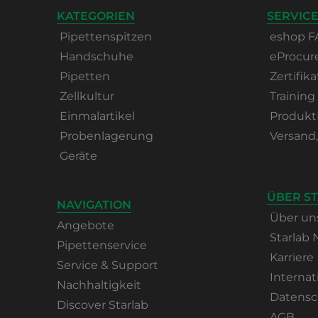
KATEGORIEN
SERVICE
Pipettenspitzen
eshop F
Handschuhe
eProcu
Pipetten
Zertifika
Zellkultur
Training
Einmalartikel
Produkt
Probenlagerung
Versand
Geräte
ÜBER S
NAVIGATION
Über un
Angebote
Starlab
Pipettenservice
Karriere
Service & Support
Internat
Nachhaltigkeit
Datensc
Discover Starlab
AGB