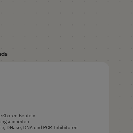
ads
ließbaren Beuteln
kungseinheiten
RNase, DNase, DNA und PCR-Inhibitoren