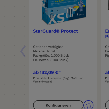
StarGuard® Protect
E
P
Optionen verfügbar
Op
Material: Nitril
Be
Packgröße: 1.000 Stück
Pi
(10 Boxen × 100 Stück)
ab
132,09 €
a
Preis ist der Listenpreis. [*zzgl. MwSt. und
Pre
Versandkosten]
Ve
Konfigurieren