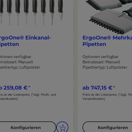
rgoOne® Einkanal-
ErgoOne® Mehrka
ipetten
Pipetten
tionen verfügbar
Optionen verfügbar
triebsart: Manuell
Betriebsart: Manuell
pettiertyp: Luftpolster
Pipettiertyp: Luftpolster
b
259,08 €
ab
747,15 €
is ist der Listenpreis. [*zzgl. MwSt. und
Preis ist der Listenpreis. [*zzgl. 
rsandkosten]
Versandkosten]
Konfigurieren
Konfigurieren