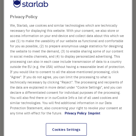
Art. Nr.
E1403-6200
springen
Privacy Policy
41,82 €
We, Starlab, use cookies and similar technologies which are technically
Preis ist der Listenpreis. [*zzgl. MwSt. und Versandkosten]
necessary for displaying this website. With your consent, we also store or
access information on your end-device and collect data about this which we
use (1) to make the useability of our website as functional and comfortable
Verfügbarkeit prüfen
zzgl.
Versand
for you as possible, (2) to prepare anonymous usage statistics for designing
the website to meet the demand, (3) to enable sharing some of our content
in social media channels, and (4) to display personalized advertising. This
In
-
+
processing can also in each case include transmission of data to a country
den
outside the EU (e.g. the USA) without having a reasonable level of protection.
If you would like to consent to all the above-mentioned processing, click
Warenkorb
10 Platten (1 Box × 10 Platten)
"Agree". If you do not agree, you can limit the processing to what is
technically necessary by clicking "Reject". The processing and recipients of
the data are explained in more detail under "Cookie Settings", and you can
declare a differentiated consent for individual purposes of the processing.
You will also find there or in ourCookie Info a list of all used cookies and
similar technologies. You will find additional information in our Data
Protection Statement, also concerning your right to revoke your consent at
any time with effect for the future.
Privacy Policy
Imprint
PRODUKT HIGHLIGHTS
Die ungefähre maximale
Cookies Settings