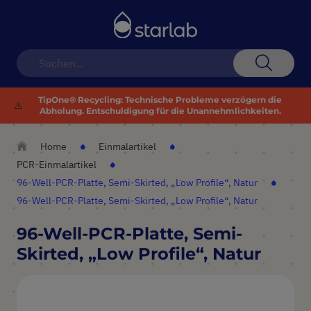
Navigation
umschalten
Suche
TipOne® Recycling: Technische Probleme verzögern die
⚠️
Abholung. Entschuldigung für die Unannehmlichkeiten.
Home
Einmalartikel
PCR-Einmalartikel
96-Well-PCR-Platte, Semi-Skirted, „Low Profile“, Natur
96-Well-PCR-Platte, Semi-Skirted, „Low Profile“, Natur
96-Well-PCR-Platte, Semi-
Skirted, „Low Profile“, Natur
Zum
Ende