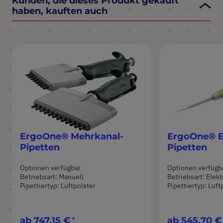
Kunden, die dieses Produkt gekauft
haben, kauften auch
ErgoOne® Mehrkanal-
ErgoOne® E
Pipetten
Pipetten
Optionen verfügbar
Optionen verfügb
Betriebsart: Manuell
Betriebsart: Elek
Pipettiertyp: Luftpolster
Pipettiertyp: Luft
ab
747,15 €
ab
545,70 €