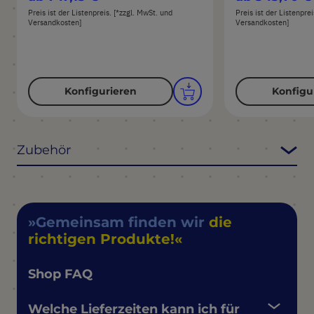
Preis ist der Listenpreis. [*zzgl. MwSt. und
Preis ist der Listenpre
Versandkosten]
Versandkosten]
Konfigurieren
Konfigu
Zubehör
Gemeinsam finden wir
die
richtigen Produkte!
Shop FAQ
Welche Lieferzeiten kann ich für